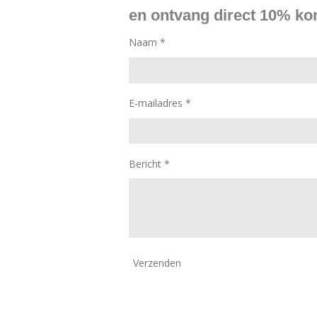
o
r
en ontvang direct 10% kor
k
a
m
Naam *
E-mailadres *
Bericht *
Verzenden