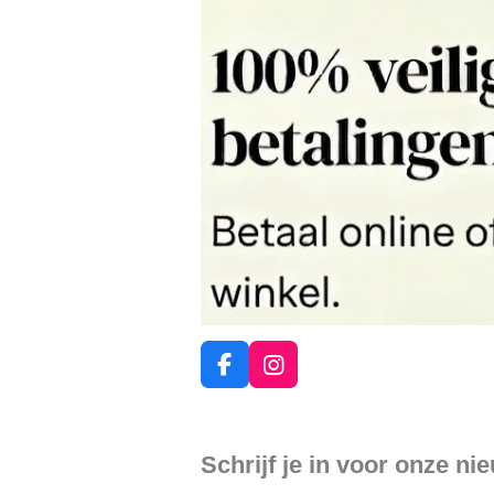
F
I
a
n
c
s
e
t
Schrijf je in voor onze ni
b
a
o
g