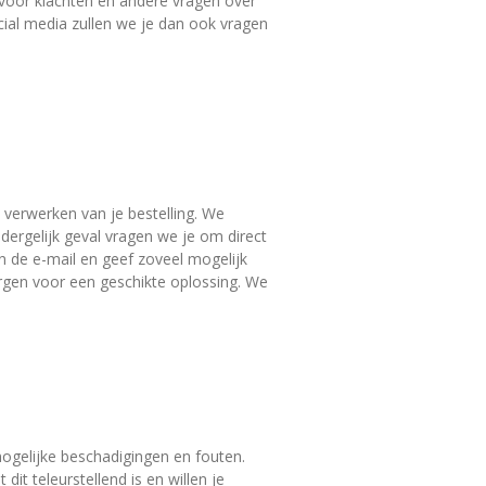
g voor klachten en andere vragen over
cial media zullen we je dan ook vragen
verwerken van je bestelling. We
 dergelijk geval vragen we je om direct
in de e-mail en geef zoveel mogelijk
orgen voor een geschikte oplossing. We
mogelijke beschadigingen en fouten.
t teleurstellend is en willen je