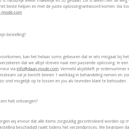
is natuurlijk lekker makkelijk en zo gedaan. Dit is alleen niet de we
 het beste helpen en met de juiste oplossing/antwoord komen. Via So
n-mode.com
mijn bestelling?
orkomen, kan het helaas soms gebeuren dat er iets misgaat bij het 
je verzekeren dat we altijd streven naar een passende oplossing. In een
rvice via
info@daan-mode.com
. Vermeld alsjeblieft je ordernummer 
rviceteam zal je bericht binnen 1 werkdag in behandeling nemen en z
o snel mogelijk op te lossen en jou als tevreden klant te behouden.
 item heb ontvangen?
zorgen wij ervoor dat alle items zorgvuldig gecontroleerd worden op 
lling beschadigd raakt tijdens het verzendproces. We begrijpen dat di