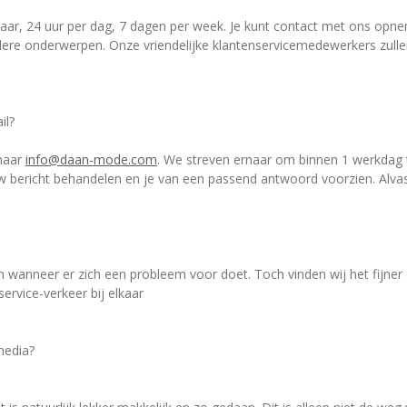
 klaar, 24 uur per dag, 7 dagen per week. Je kunt contact met ons o
ndere onderwerpen. Onze vriendelijke klantenservicemedewerkers zull
il?
 naar
info@daan-mode.com
. We streven ernaar om binnen 1 werkdag 
uw bericht behandelen en je van een passend antwoord voorzien. Alvas
 wanneer er zich een probleem voor doet. Toch vinden wij het fijner a
ervice-verkeer bij elkaar
media?