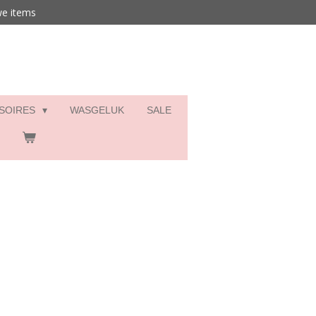
we items
SSOIRES
WASGELUK
SALE