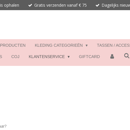
is ophalen
Gratis verzenden vanaf € 75
Dagelijks nieu
 PRODUCTEN
KLEDING CATEGORIEËN
TASSEN / ACCE
S
COJ
KLANTENSERVICE
GIFTCARD
aar?