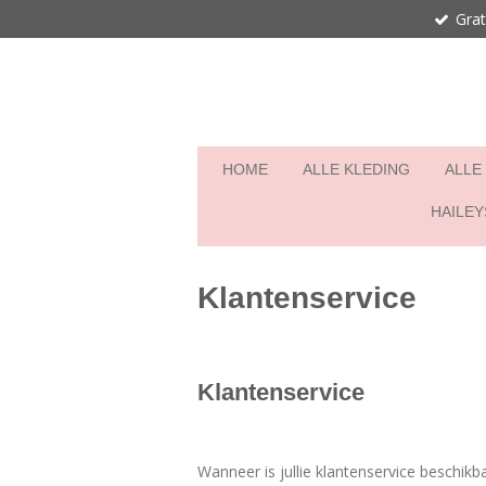
Grat
Ga
direct
naar
de
hoofdinhoud
HOME
ALLE KLEDING
ALLE
HAILEY
Klantenservice
Klantenservice
Wanneer is jullie klantenservice beschikb