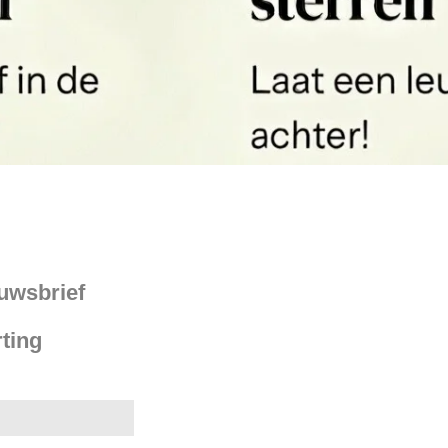
euwsbrief
ting