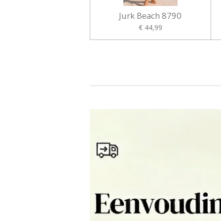
Jurk Beach 8790
€ 44,99