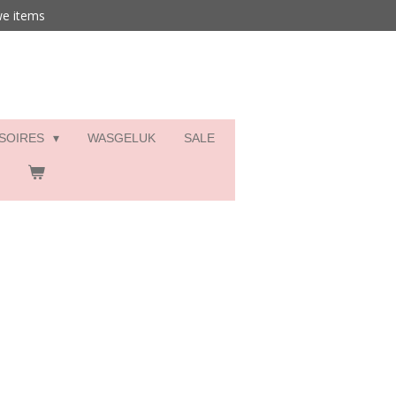
we items
SSOIRES
WASGELUK
SALE