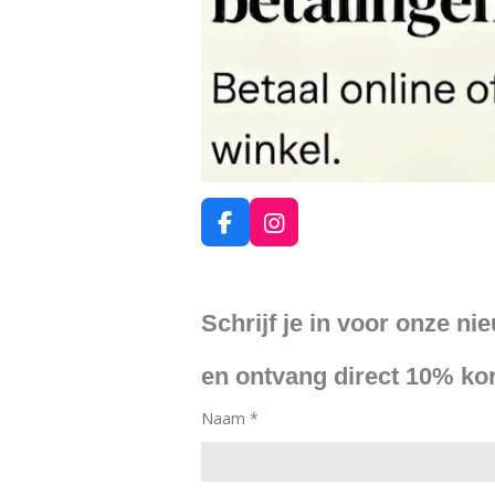
F
I
a
n
c
s
e
t
Schrijf je in voor onze ni
b
a
o
g
o
r
en ontvang direct 10% kor
k
a
m
Naam *