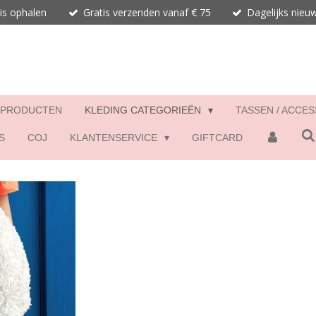
is ophalen
Gratis verzenden vanaf € 75
Dagelijks nieu
 PRODUCTEN
KLEDING CATEGORIEËN
TASSEN / ACCE
S
COJ
KLANTENSERVICE
GIFTCARD