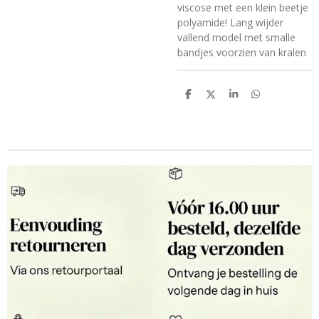
viscose met een klein beetje
polyamide! Lang wijder
vallend model met smalle
bandjes voorzien van kralen
D
D
S
D
e
e
h
e
l
e
a
l
e
l
r
e
n
e
n