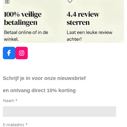
F
I
a
n
c
s
e
t
Schrijf je in voor onze nieuwsbrief
b
a
o
g
en ontvang direct 10% korting
o
r
k
a
Naam *
m
E-mailadres *