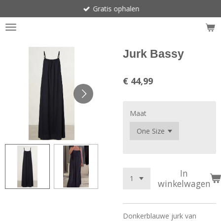
Gratis ophalen
Ga
direct
naar
de
hoofdinhoud
Jurk Bassy
€ 44,99
Maat
In
winkelwagen
Donkerblauwe jurk van