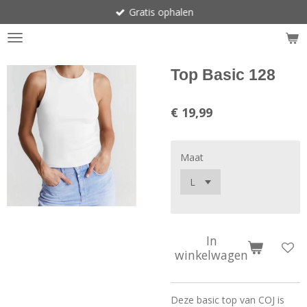
Gratis ophalen
Ga
direct
naar
de
hoofdinhoud
Top Basic 128
€ 19,99
Maat
In
winkelwagen
Deze basic top van COJ is