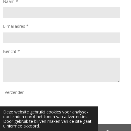
Naam *
m
E-mailadres *
Bericht *
Verzenden
© 2024 - 2026 Daan Mode
Deze website gebruikt cookies voor analyse-
Powered by
JouwWeb
doeleinden en/of het tonen van advertenties.
Door gebruik te blijven maken van de site gaat
u hiermee akkoord.