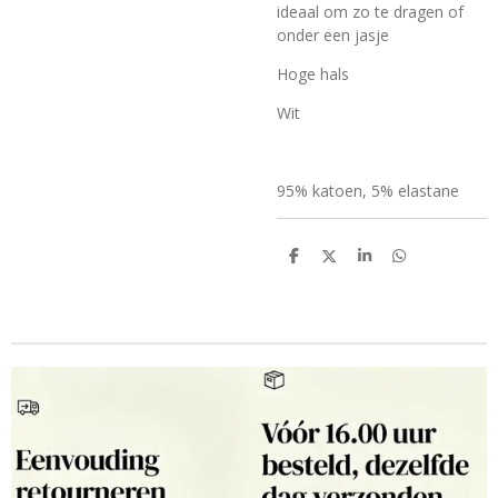
ideaal om zo te dragen of
onder een jasje
Hoge hals
Wit
95% katoen, 5% elastane
D
D
S
D
e
e
h
e
l
e
a
l
e
l
r
e
n
e
n