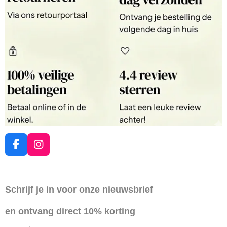
F
I
a
n
c
s
e
t
Schrijf je in voor onze nieuwsbrief
b
a
o
g
en ontvang direct 10% korting
o
r
k
a