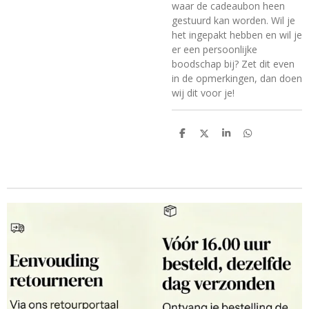
waar de cadeaubon heen
gestuurd kan worden. Wil je
het ingepakt hebben en wil je
er een persoonlijke
boodschap bij? Zet dit even
in de opmerkingen, dan doen
wij dit voor je!
D
D
S
D
e
e
h
e
l
e
a
l
e
l
r
e
n
e
n