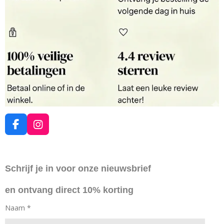
F
I
a
n
c
s
e
t
Schrijf je in voor onze nieuwsbrief
b
a
o
g
en ontvang direct 10% korting
o
r
k
a
Naam *
m