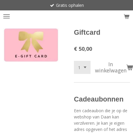
Gratis ophalen
Ga
direct
naar
de
hoofdinhoud
Giftcard
€ 50,00
In
winkelwagen
Cadeaubonnen
Een cadeaubon die je op de
webshop van Daan kan
verzilveren. Je kan je eigen
adres opgeven of het adres