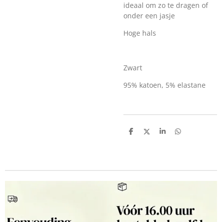
ideaal om zo te dragen of
onder een jasje
Hoge hals
Zwart
95% katoen, 5% elastane
D
D
S
D
e
e
h
e
l
e
a
l
e
l
r
e
n
e
n