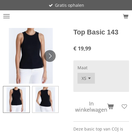
Gratis ophalen
Ga
direct
naar
de
hoofdinhoud
Top Basic 143
€ 19,99
Maat
In
winkelwagen
Deze basic top van COJ is