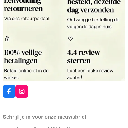
F
I
a
n
c
s
e
t
Schrijf je in voor onze nieuwsbrief
b
a
o
g