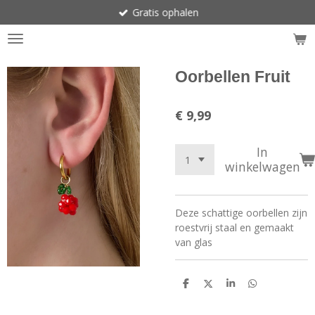
Gratis ophalen
Ga
direct
naar
de
hoofdinhoud
Oorbellen Fruit
€ 9,99
In
winkelwagen
Deze schattige oorbellen zijn
roestvrij staal en gemaakt
van glas
D
D
S
D
e
e
h
e
l
e
a
l