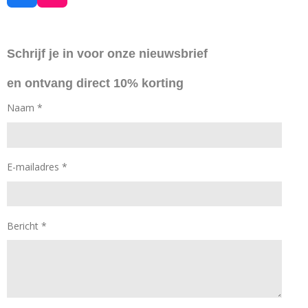
a
n
c
s
e
t
Schrijf je in voor onze nieuwsbrief
b
a
o
g
en ontvang direct 10% korting
o
r
k
a
Naam *
m
E-mailadres *
Bericht *