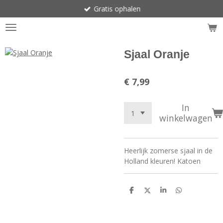
Gratis ophalen
Ga
direct
naar
de
hoofdinhoud
Sjaal Oranje
€ 7,99
In
winkelwagen
Heerlijk zomerse sjaal in de
Holland kleuren! Katoen
D
D
S
D
e
e
h
e
l
e
a
l
e
l
r
e
n
e
n