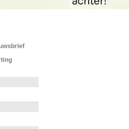
euwsbrief
ting