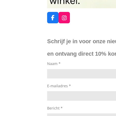
F
I
a
n
c
s
e
t
Schrijf je in voor onze ni
b
a
o
g
o
r
en ontvang direct 10% kor
k
a
m
Naam *
E-mailadres *
Bericht *