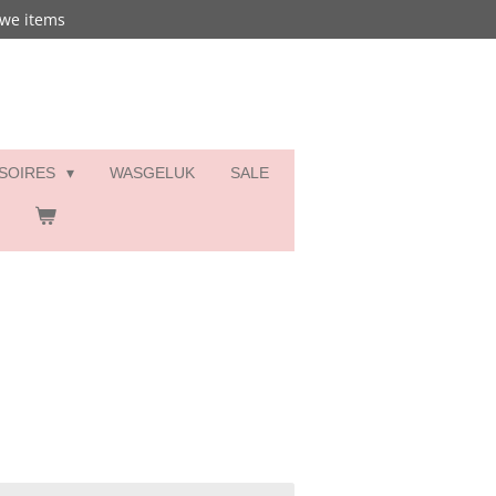
uwe items
SSOIRES
WASGELUK
SALE