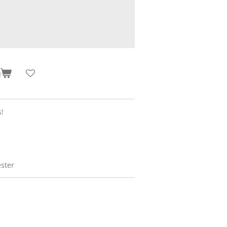
n
s!
ster