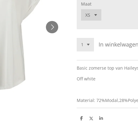
Maat
In winkelwage
Basic zomerse top van Hailey
Off white
Material: 72%Modal,28%Polye
D
D
S
e
e
h
l
e
a
e
l
r
n
e