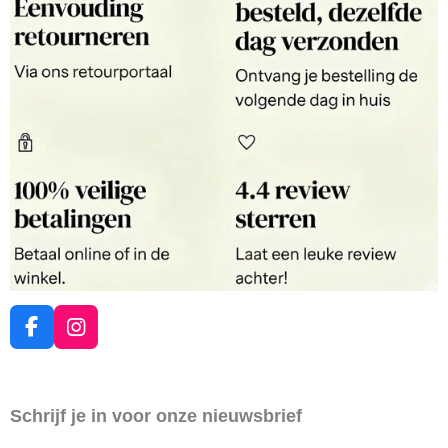
F
I
a
n
c
s
e
t
Schrijf je in voor onze nieuwsbrief
b
a
o
g