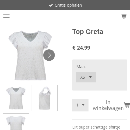
Gratis ophalen
Ga
direct
naar
de
hoofdinhoud
Top Greta
€ 24,99
Maat
In
winkelwagen
Dit super schattige shirtje