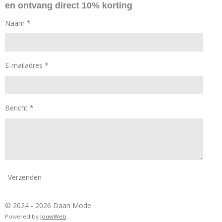
en ontvang direct 10% korting
o
r
k
a
Naam *
m
E-mailadres *
Bericht *
Verzenden
© 2024 - 2026 Daan Mode
Powered by
JouwWeb