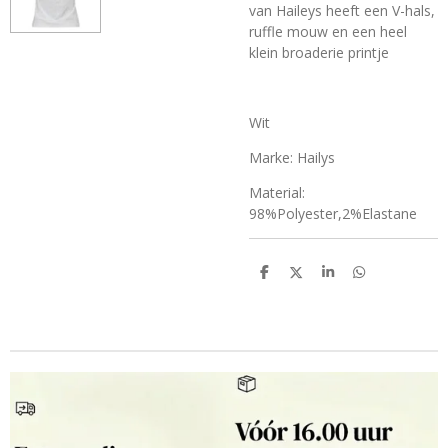
van Haileys heeft een V-hals,
ruffle mouw en een heel
klein broaderie printje
Wit
Marke: Hailys
Material:
98%Polyester,2%Elastane
D
D
S
D
e
e
h
e
l
e
a
l
e
l
r
e
n
e
n