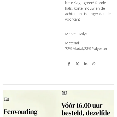
kleur Sage green! Ronde
hals, korte mouw en de
achterkant is langer dan de
voorkant
Marke: Hailys
Material:
72%Modal,28%Polyester
D
D
S
D
e
e
h
e
l
e
a
l
e
l
r
e
n
e
n