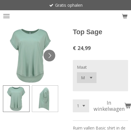
Gratis ophalen
Ga
direct
naar
de
hoofdinhoud
Top Sage
€ 24,99
Maat
In
winkelwagen
Ruim vallen Basic shirt in de