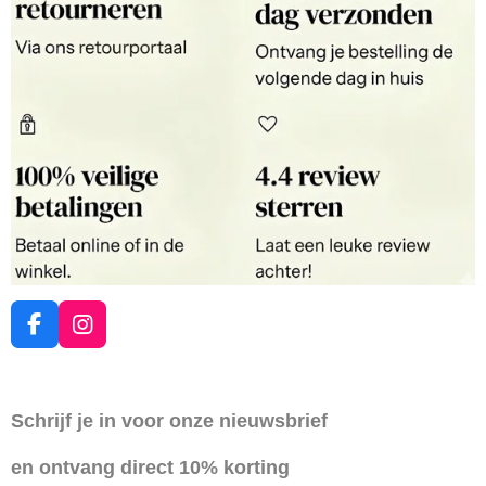
F
I
a
n
c
s
e
t
Schrijf je in voor onze nieuwsbrief
b
a
o
g
en ontvang direct 10% korting
o
r