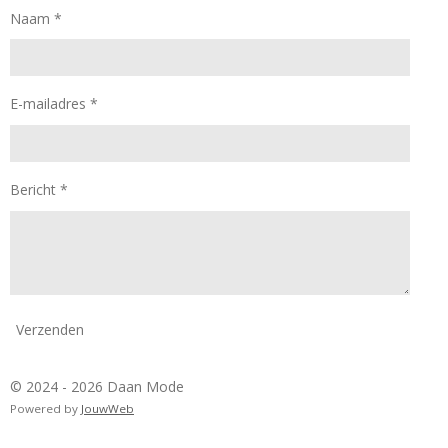
k
a
Naam *
m
E-mailadres *
Bericht *
Verzenden
© 2024 - 2026 Daan Mode
Powered by
JouwWeb