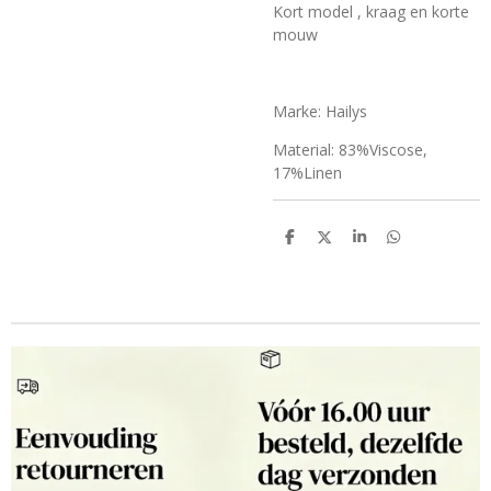
Kort model , kraag en korte
mouw
Marke: Hailys
Material: 83%Viscose,
17%Linen
D
D
S
D
e
e
h
e
l
e
a
l
e
l
r
e
n
e
n