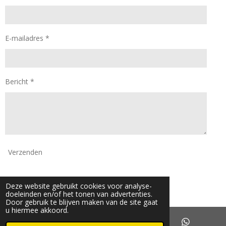
E-mailadres *
Bericht *
Verzenden
© 2024 - 2026 Daan Mode
Deze website gebruikt cookies voor analyse-
Powered by
JouwWeb
doeleinden en/of het tonen van advertenties.
Door gebruik te blijven maken van de site gaat
u hiermee akkoord.