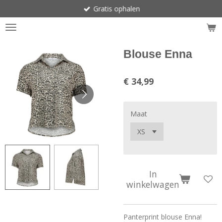
Gratis ophalen
Ga
direct
naar
de
hoofdinhoud
Blouse Enna
€ 34,99
Maat
In
winkelwagen
Panterprint blouse Enna!