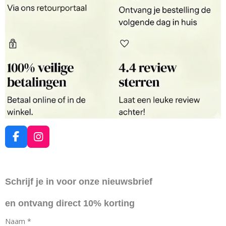
F
I
a
n
c
s
e
t
Schrijf je in voor onze nieuwsbrief
b
a
o
g
en ontvang direct 10% korting
o
r
k
a
Naam *
m