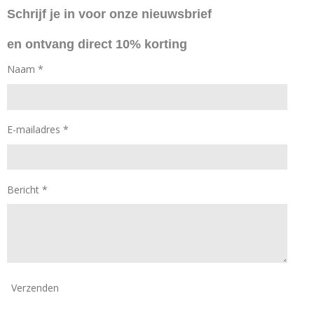
e
t
Schrijf je in voor onze nieuwsbrief
b
a
o
g
en ontvang direct 10% korting
o
r
k
a
Naam *
m
E-mailadres *
Bericht *
Verzenden