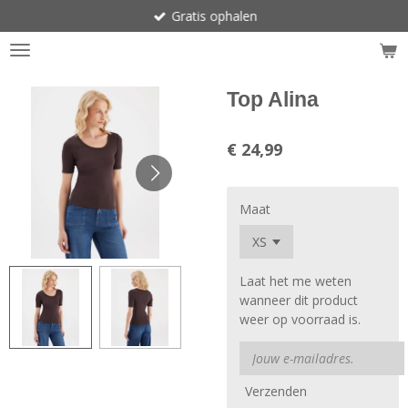
Gratis ophalen
Ga
direct
naar
de
hoofdinhoud
Top Alina
€ 24,99
Maat
Laat het me weten
wanneer dit product
weer op voorraad is.
Verzenden