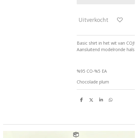
Uitverkocht
Basic shirt in het wit van COJ!
Aansluitend modelronde hals
%95 CO-%5 EA
Chocolade plum
D
D
S
D
e
e
h
e
l
e
a
l
e
l
r
e
n
e
n