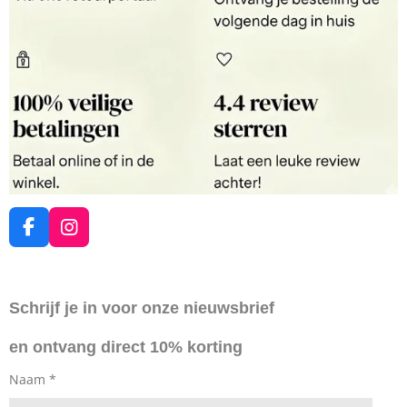
F
I
a
n
c
s
e
t
Schrijf je in voor onze nieuwsbrief
b
a
o
g
en ontvang direct 10% korting
o
r
k
a
Naam *
m