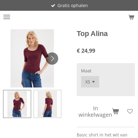
Gratis ophalen
Ga
direct
naar
de
hoofdinhoud
Top Alina
€ 24,99
Maat
In
winkelwagen
Basic shirt in het wit van