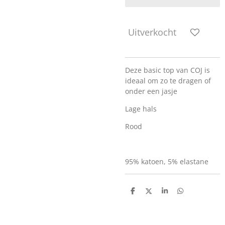
Uitverkocht
Deze basic top van COJ is
ideaal om zo te dragen of
onder een jasje
Lage hals
Rood
95% katoen, 5% elastane
D
D
S
D
e
e
h
e
l
e
a
l
e
l
r
e
n
e
n