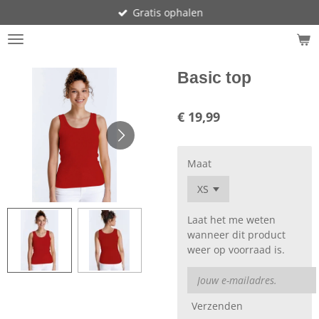
Gratis ophalen
Ga
direct
naar
de
hoofdinhoud
Basic top
€ 19,99
Maat
Laat het me weten
wanneer dit product
weer op voorraad is.
Verzenden