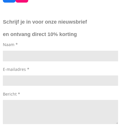
a
n
c
s
e
t
Schrijf je in voor onze nieuwsbrief
b
a
o
g
en ontvang direct 10% korting
o
r
k
a
Naam *
m
E-mailadres *
Bericht *