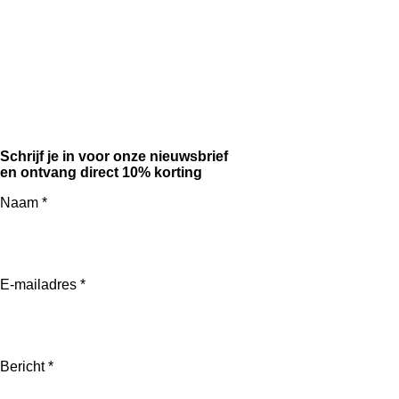
F
I
a
n
c
s
Schrijf je in voor onze nieuwsbrief
e
t
en ontvang direct 10% korting
b
a
Naam *
o
g
o
r
k
a
m
E-mailadres *
Bericht *