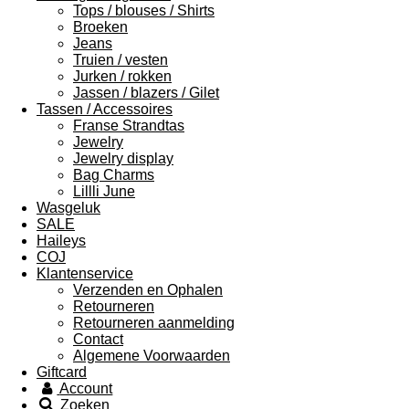
Tops / blouses / Shirts
Broeken
Jeans
Truien / vesten
Jurken / rokken
Jassen / blazers / Gilet
Tassen / Accessoires
Franse Strandtas
Jewelry
Jewelry display
Bag Charms
Lillli June
Wasgeluk
SALE
Haileys
COJ
Klantenservice
Verzenden en Ophalen
Retourneren
Retourneren aanmelding
Contact
Algemene Voorwaarden
Giftcard
Account
Zoeken