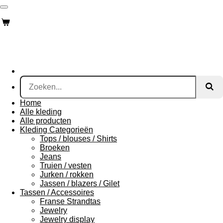
Ga
direct
naar
de
hoofdinhoud
Home
Alle kleding
Alle producten
Kleding Categorieën
Tops / blouses / Shirts
Broeken
Jeans
Truien / vesten
Jurken / rokken
Jassen / blazers / Gilet
Tassen / Accessoires
Franse Strandtas
Jewelry
Jewelry display