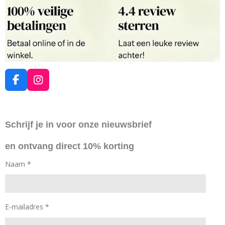
F
I
a
n
c
s
e
t
Schrijf je in voor onze nieuwsbrief
b
a
o
g
en ontvang direct 10% korting
o
r
k
a
Naam *
m
E-mailadres *