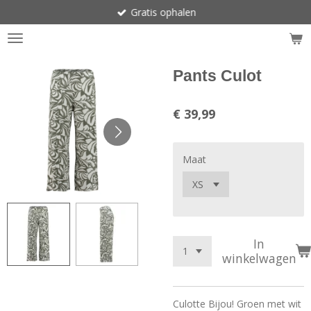
Gratis ophalen
Ga
direct
naar
de
hoofdinhoud
Pants Culot
€ 39,99
Maat
In
winkelwagen
Culotte Bijou! Groen met wit