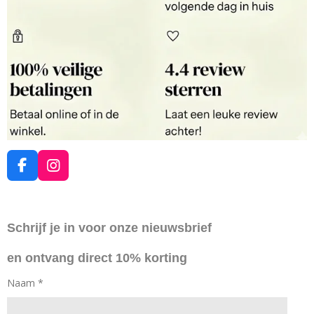
F
I
a
n
c
s
e
t
Schrijf je in voor onze nieuwsbrief
b
a
o
g
en ontvang direct 10% korting
o
r
k
a
Naam *
m