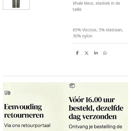
Khaki kleur, elastiek in de
taille
65% Viscose, 5% elastaan,
30% nylon
D
D
S
D
e
e
h
e
l
e
a
l
e
l
r
e
n
e
n