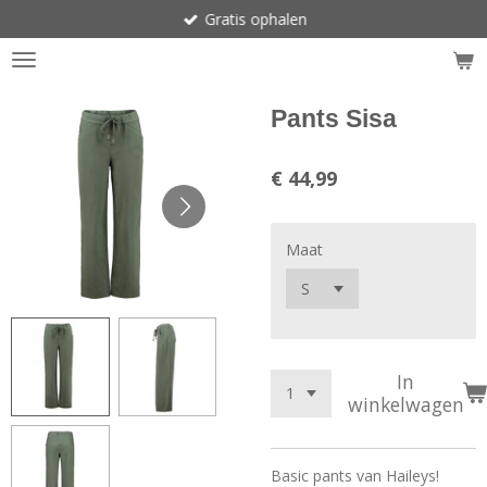
Gratis ophalen
Ga
direct
naar
de
hoofdinhoud
Pants Sisa
€ 44,99
Maat
In
winkelwagen
Basic pants van Haileys!