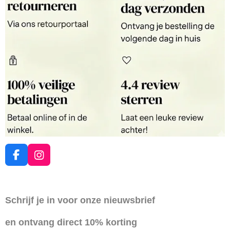
F
I
a
n
c
s
e
t
Schrijf je in voor onze nieuwsbrief
b
a
o
g
en ontvang direct 10% korting
o
r