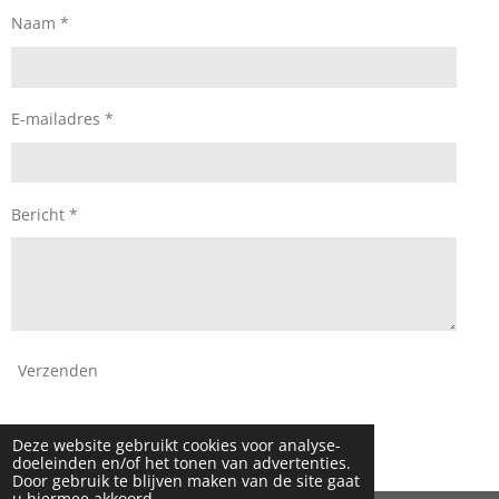
k
a
Naam *
m
E-mailadres *
Bericht *
Verzenden
© 2024 - 2026 Daan Mode
Deze website gebruikt cookies voor analyse-
Powered by
JouwWeb
doeleinden en/of het tonen van advertenties.
Door gebruik te blijven maken van de site gaat
u hiermee akkoord.