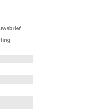
euwsbrief
ting