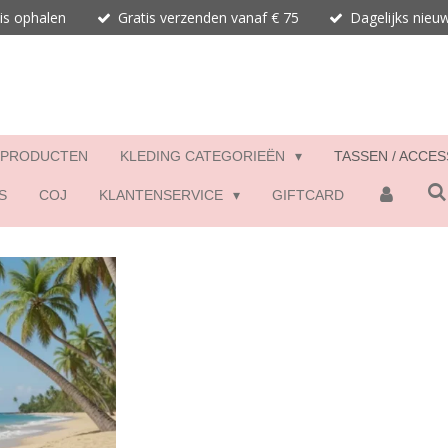
is ophalen
Gratis verzenden vanaf € 75
Dagelijks nieu
 PRODUCTEN
KLEDING CATEGORIEËN
TASSEN / ACCE
S
COJ
KLANTENSERVICE
GIFTCARD