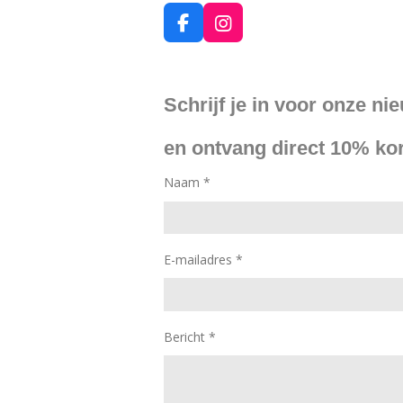
F
I
a
n
c
s
e
t
Schrijf je in voor onze ni
b
a
o
g
o
r
en ontvang direct 10% kor
k
a
m
Naam *
E-mailadres *
Bericht *