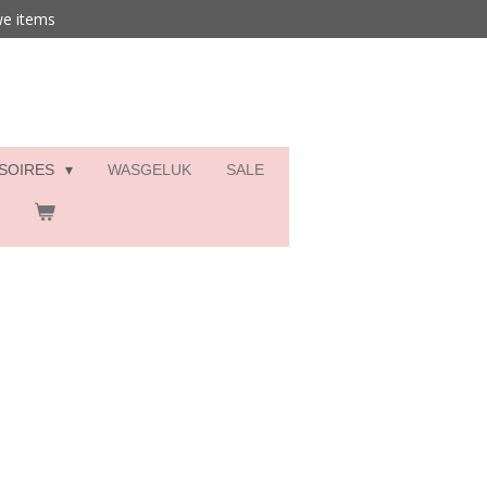
we items
SSOIRES
WASGELUK
SALE