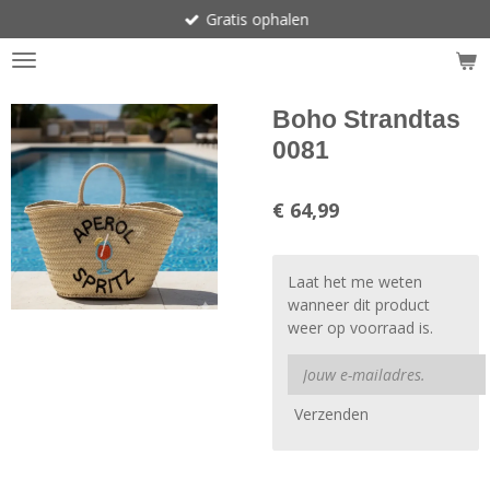
Gratis ophalen
Ga
direct
naar
de
hoofdinhoud
Boho Strandtas
0081
€ 64,99
Laat het me weten
wanneer dit product
weer op voorraad is.
Verzenden