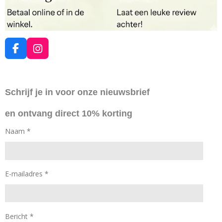
F
I
a
n
c
s
e
t
Schrijf je in voor onze nieuwsbrief
b
a
o
g
en ontvang direct 10% korting
o
r
k
a
Naam *
m
E-mailadres *
Bericht *