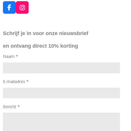
F
I
a
n
c
s
e
t
Schrijf je in voor onze nieuwsbrief
b
a
o
g
en ontvang direct 10% korting
o
r
k
a
Naam *
m
E-mailadres *
Bericht *