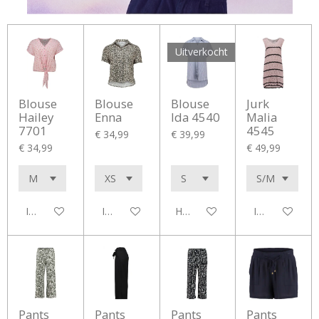
Uitverkocht
Blouse
Blouse
Blouse
Jurk
Hailey
Enna
Ida 4540
Malia
7701
4545
€ 34,99
€ 39,99
€ 34,99
€ 49,99
In winkelwagen
In winkelwagen
Houd mij op de hoogte
In winkelwag
Pants
Pants
Pants
Pants