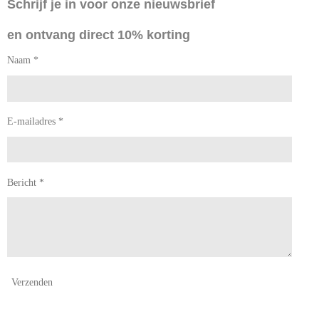
Schrijf je in voor onze nieuwsbrief
b
a
o
g
en ontvang direct 10% korting
o
r
k
a
Naam *
m
E-mailadres *
Bericht *
Verzenden