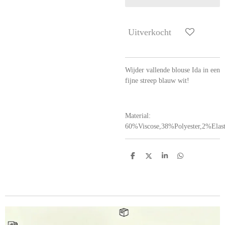
Uitverkocht
Wijder vallende blouse Ida in een
fijne streep blauw wit!
Material:
60%Viscose,38%Polyester,2%Elas
D
D
S
D
e
e
h
e
l
e
a
l
e
l
r
e
n
e
n