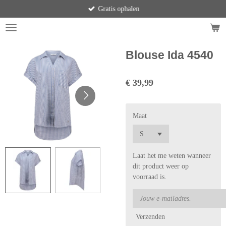
Gratis ophalen
Ga
direct
naar
de
hoofdinhoud
Blouse Ida 4540
€ 39,99
Maat
Laat het me weten wanneer
dit product weer op
voorraad is.
Verzenden