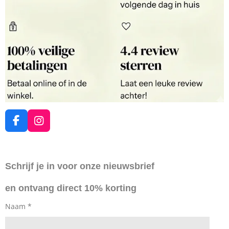
F
I
a
n
c
s
e
t
Schrijf je in voor onze nieuwsbrief
b
a
o
g
en ontvang direct 10% korting
o
r
k
a
Naam *
m