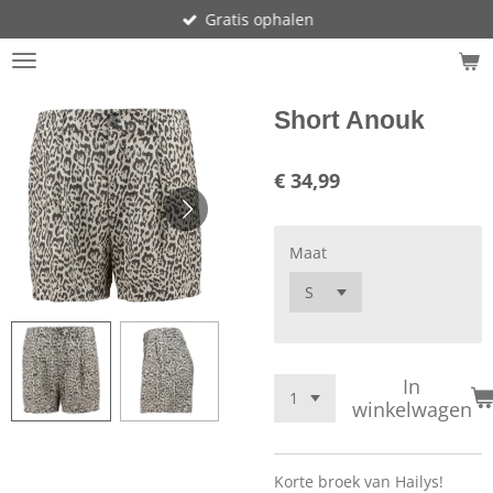
Gratis ophalen
Ga
direct
naar
de
hoofdinhoud
Short Anouk
€ 34,99
Maat
In
winkelwagen
Korte broek van Hailys!