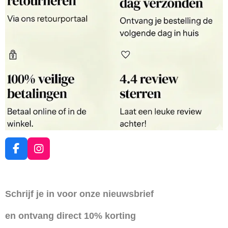
F
I
a
n
c
s
e
t
Schrijf je in voor onze nieuwsbrief
b
a
o
g
en ontvang direct 10% korting
o
r
k
a