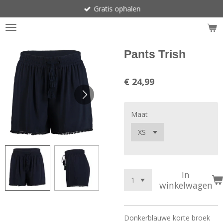
Gratis ophalen
Ga
direct
naar
de
hoofdinhoud
Pants Trish
€ 24,99
Maat
In
winkelwagen
Donkerblauwe korte broek