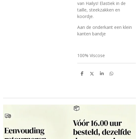
van Hailys! Elastiek in de
taille, steekzakken en
koordje.
Aan de onderkant een klein
kanten bandje
100% Viscose
D
D
S
D
e
e
h
e
l
e
a
l
e
l
r
e
n
e
n