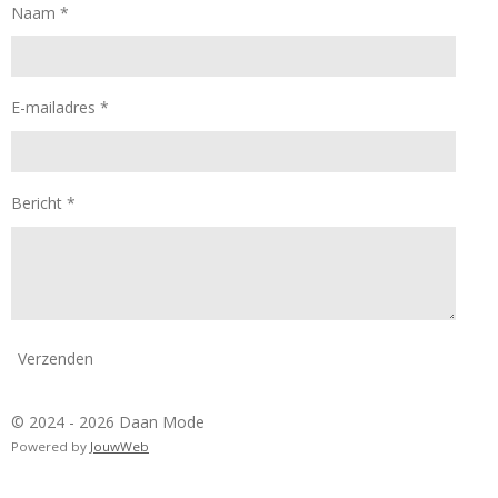
Naam *
m
E-mailadres *
Bericht *
Verzenden
© 2024 - 2026 Daan Mode
Powered by
JouwWeb