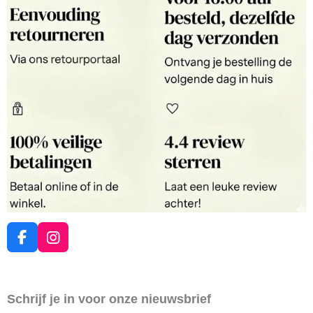
F
I
a
n
c
s
e
t
Schrijf je in voor onze nieuwsbrief
b
a