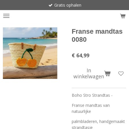
Gratis ophalen
Ga
direct
naar
de
hoofdinhoud
Franse mandtas
0080
€ 64,99
In
winkelwagen
Boho Stro Strandtas -
Franse mandtas van
natuurlijke
palmbladeren, handgemaakt
strandtasje