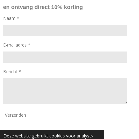
o
g
en ontvang direct 10% korting
o
r
k
a
Naam *
m
E-mailadres *
Bericht *
Verzenden
© 2024 - 2026 Daan Mode
Deze website gebruikt cookies voor analyse-