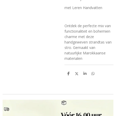
met Leren Handvatten
Ontdek de perfecte mix van
functionaliteit en
bohemien
charme met deze
handgeweven strandtas van
stro. Gemaakt van
natuurlijke Marokkaanse
materialen
D
D
S
D
e
e
h
e
l
e
a
l
e
l
r
e
n
e
n