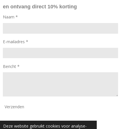
o
g
en ontvang direct 10% korting
o
r
k
a
Naam *
m
E-mailadres *
Bericht *
Verzenden
© 2024 - 2026 Daan Mode
Deze website gebruikt cookies voor analyse-