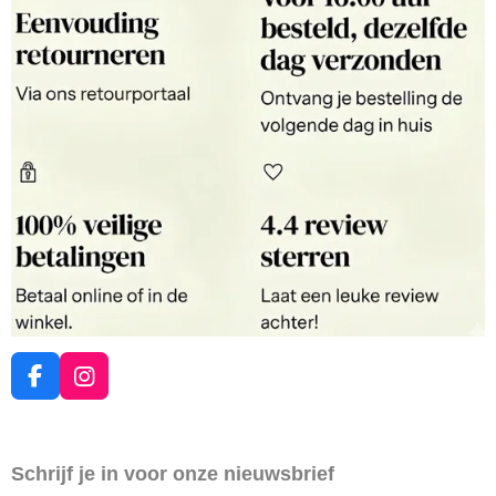
F
I
a
n
c
s
e
t
Schrijf je in voor onze nieuwsbrief
b
a