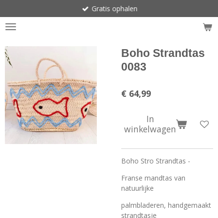
Gratis ophalen
Ga
direct
naar
de
hoofdinhoud
Boho Strandtas
0083
€ 64,99
In
winkelwagen
Boho Stro Strandtas -
Franse mandtas van
natuurlijke
palmbladeren, handgemaakt
strandtasje