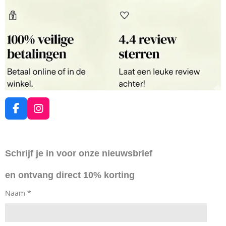
F
I
a
n
c
s
e
t
Schrijf je in voor onze nieuwsbrief
b
a
o
g
en ontvang direct 10% korting
o
r
k
a
Naam *
m