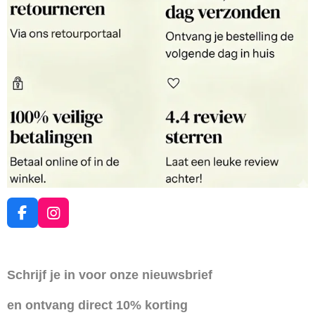
F
I
a
n
c
s
e
t
Schrijf je in voor onze nieuwsbrief
b
a
o
g
en ontvang direct 10% korting
o
r