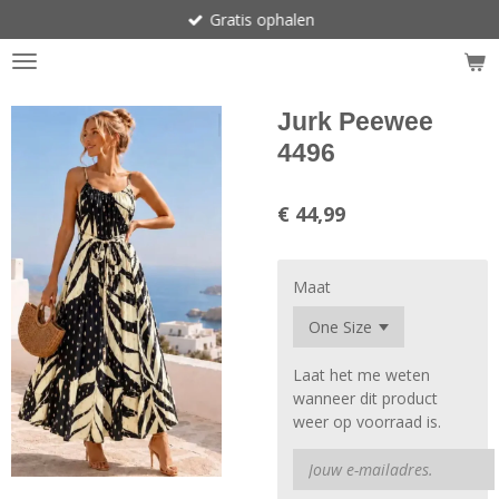
Gratis ophalen
Ga
direct
naar
de
hoofdinhoud
Jurk Peewee
4496
€ 44,99
Maat
Laat het me weten
wanneer dit product
weer op voorraad is.