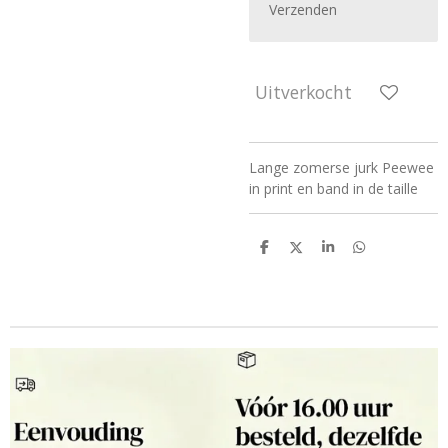
Verzenden
Uitverkocht
Lange zomerse jurk Peewee
in print en band in de taille
D
D
S
D
e
e
h
e
l
e
a
l
e
l
r
e
n
e
n