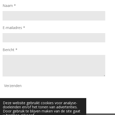
k
a
Naam *
m
E-mailadres *
Bericht *
Verzenden
© 2024 - 2026 Daan Mode
Deze website gebruikt cookies voor analyse-
Powered by
JouwWeb
doeleinden en/of het tonen van advertenties.
Door gebruik te blijven maken van de site gaat