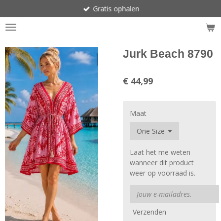
Gratis ophalen
Ga
direct
naar
de
hoofdinhoud
Jurk Beach 8790
€ 44,99
Maat
Laat het me weten
wanneer dit product
weer op voorraad is.
Verzenden