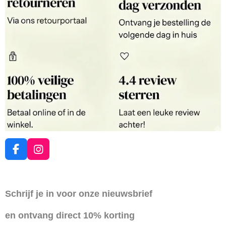
F
I
a
n
c
s
e
t
Schrijf je in voor onze nieuwsbrief
b
a
o
g
en ontvang direct 10% korting
o
r