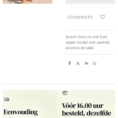
Uitverkocht
Beach Dress in red! Kort
wijder model met aantrek
koord in de taille
D
D
S
D
e
e
h
e
l
e
a
l
e
l
r
e
n
e
n