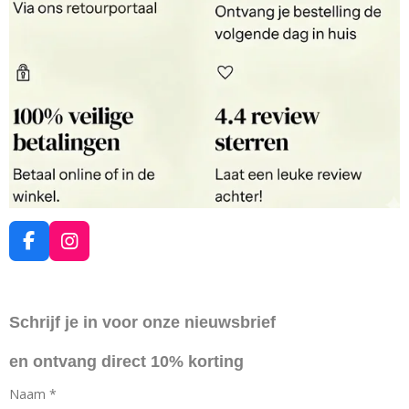
F
I
a
n
c
s
e
t
Schrijf je in voor onze nieuwsbrief
b
a
o
g
en ontvang direct 10% korting
o
r
k
a
Naam *
m