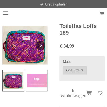
Gratis ophalen
Ga
direct
naar
de
hoofdinhoud
Toilettas Loffs
189
€ 34,99
Maat
In
winkelwagen