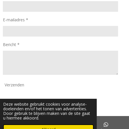
E-mailadres *
Bericht *
Verzenden
© 2024 - 2026 Daan Mode
Deze website gebruikt cookies voor analyse-
Powered by
JouwWeb
doeleinden en/of het tonen van advertenties.
Door gebruik te blijven maken van de site gaat
u hiermee akkoord.