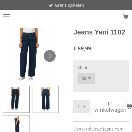
Gratis ophalen
Ga
direct
naar
de
hoofdinhoud
Jeans Yeni 1102
€ 59,99
Maat
In
winkelwagen
Donkerblauwe jeans Yeni!