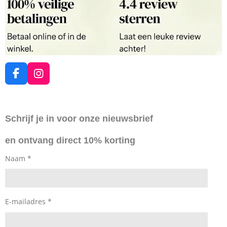
F
I
a
n
c
s
e
t
Schrijf je in voor onze nieuwsbrief
b
a
o
g
en ontvang direct 10% korting
o
r
k
a
Naam *
m
E-mailadres *