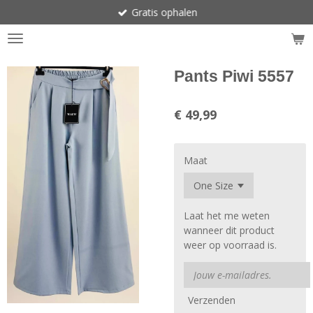
Gratis ophalen
Ga
direct
naar
de
hoofdinhoud
Pants Piwi 5557
€ 49,99
Maat
Laat het me weten
wanneer dit product
weer op voorraad is.
Verzenden