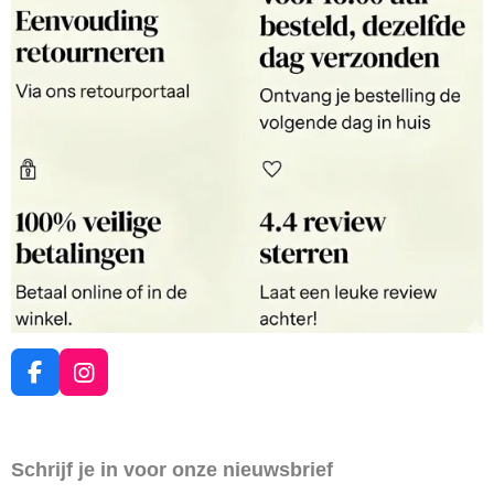
F
I
a
n
c
s
e
t
Schrijf je in voor onze nieuwsbrief
b
a