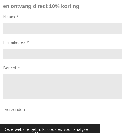
o
g
en ontvang direct 10% korting
o
r
k
a
Naam *
m
E-mailadres *
Bericht *
Verzenden
© 2024 - 2026 Daan Mode
Deze website gebruikt cookies voor analyse-
Powered by
JouwWeb