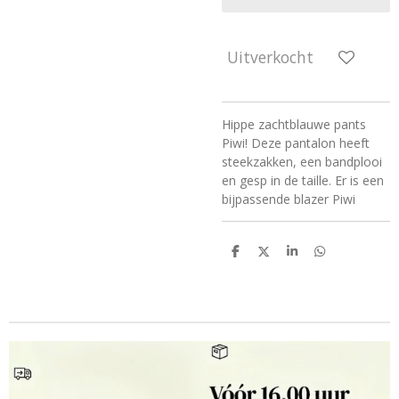
Uitverkocht
Hippe zachtblauwe pants
Piwi! Deze pantalon heeft
steekzakken, een bandplooi
en gesp in de taille. Er is een
bijpassende blazer Piwi
D
D
S
D
e
e
h
e
l
e
a
l
e
l
r
e
n
e
n