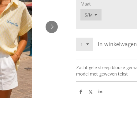
Maat
In winkelwagen
Zacht gele streep blouse gema
model met geweven tekst
D
D
S
e
e
h
l
e
a
e
l
r
n
e