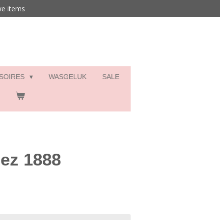
we items
SSOIRES
WASGELUK
SALE
ez 1888