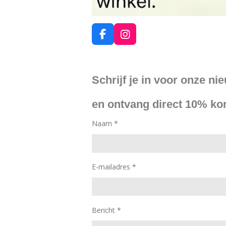
F
I
a
n
c
s
e
t
Schrijf je in voor onze ni
b
a
o
g
o
r
en ontvang direct 10% kor
k
a
m
Naam *
E-mailadres *
Bericht *