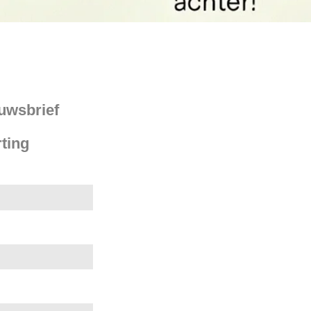
euwsbrief
ting