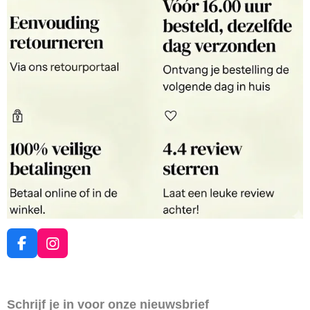
F
I
a
n
c
s
e
t
Schrijf je in voor onze nieuwsbrief
b
a