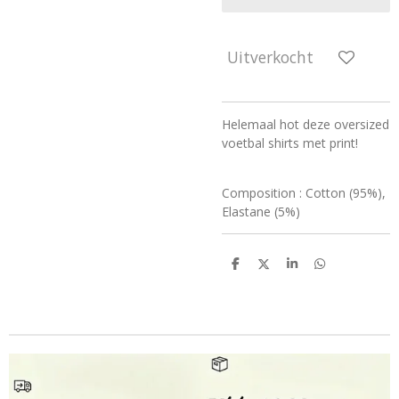
Uitverkocht
Helemaal hot deze oversized
voetbal shirts met print!
Composition : Cotton (95%),
Elastane (5%)
D
D
S
D
e
e
h
e
l
e
a
l
e
l
r
e
n
e
n