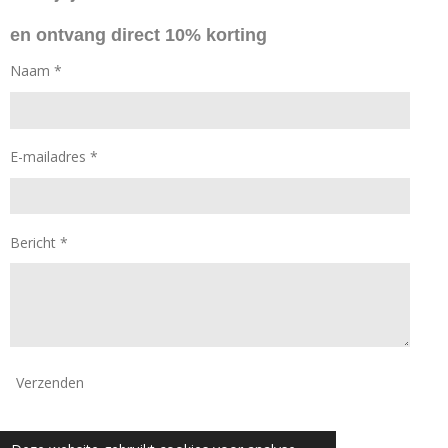
o
g
en ontvang direct 10% korting
o
r
k
a
Naam *
m
E-mailadres *
Bericht *
Verzenden
© 2024 - 2026 Daan Mode