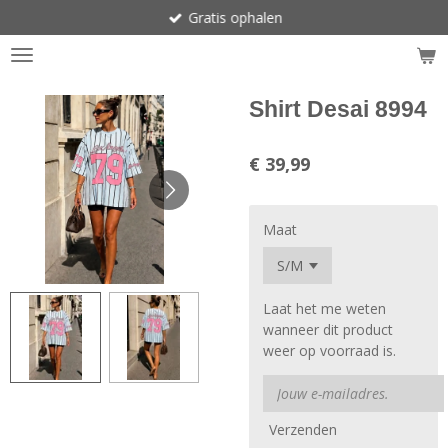
Gratis ophalen
Ga
direct
naar
de
hoofdinhoud
Shirt Desai 8994
€ 39,99
Maat
Laat het me weten
wanneer dit product
weer op voorraad is.
Verzenden