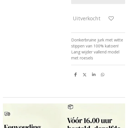
Uitverkocht
Donkerbruine jurk met witte
stippen van 100% katoen!
Lang wijder vallend model
met roesels
D
D
S
D
e
e
h
e
l
e
a
l
e
l
r
e
n
e
n