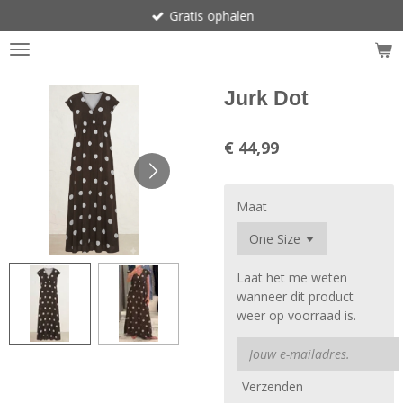
Gratis ophalen
Ga
direct
naar
de
hoofdinhoud
Jurk Dot
€ 44,99
Maat
Laat het me weten
wanneer dit product
weer op voorraad is.
Verzenden