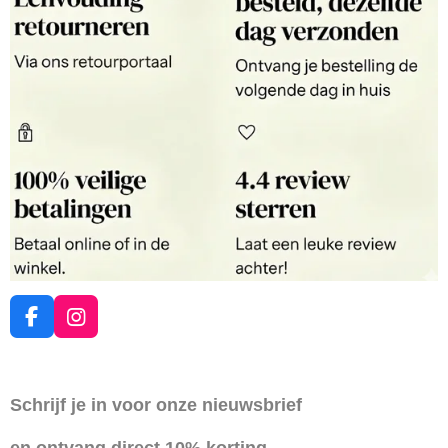
F
I
a
n
c
s
e
t
Schrijf je in voor onze nieuwsbrief
b
a
o
g