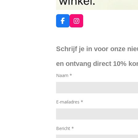
F
I
a
n
c
s
e
t
Schrijf je in voor onze ni
b
a
o
g
o
r
en ontvang direct 10% kor
k
a
m
Naam *
E-mailadres *
Bericht *