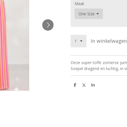
Maat
In winkelwagen
Deze super toffe zomerse jumps
Soepel dragend en luchtig, in v
D
D
S
e
e
h
l
e
a
e
l
r
n
e