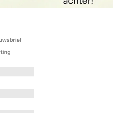
euwsbrief
ting