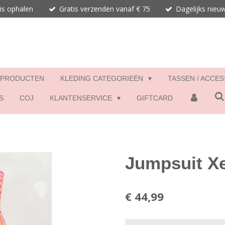
is ophalen
Gratis verzenden vanaf € 75
Dagelijks nieu
 PRODUCTEN
KLEDING CATEGORIEËN
TASSEN / ACCE
S
COJ
KLANTENSERVICE
GIFTCARD
Jumpsuit X
€ 44,99