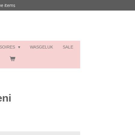
we items
SSOIRES
WASGELUK
SALE
eni